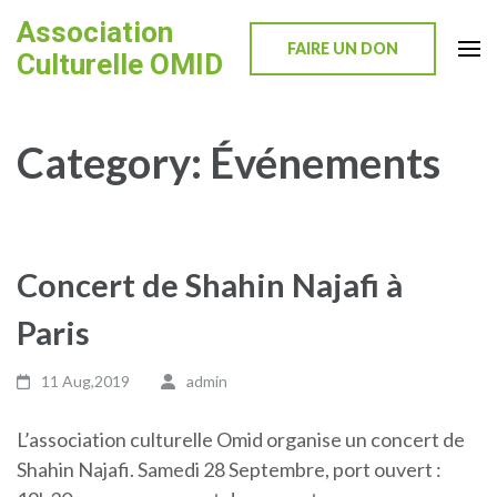
Skip
Association
to
FAIRE UN DON
Culturelle OMID
content
(Press
Enter)
Category:
Événements
Concert de Shahin Najafi à
Paris
11 Aug,2019
admin
L’association culturelle Omid organise un concert de
Shahin Najafi. Samedi 28 Septembre, port ouvert :