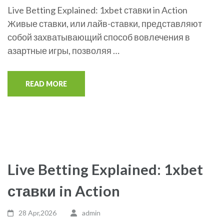
Live Betting Explained: 1xbet ставки in Action
Живые ставки, или лайв-ставки, представляют
собой захватывающий способ вовлечения в
азартные игры, позволяя …
READ MORE
Live Betting Explained: 1xbet
ставки in Action
28 Apr,2026
admin