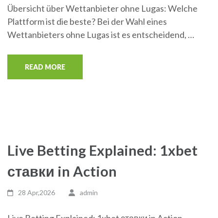
Übersicht über Wettanbieter ohne Lugas: Welche
Plattform ist die beste? Bei der Wahl eines
Wettanbieters ohne Lugas ist es entscheidend, …
READ MORE
Live Betting Explained: 1xbet
ставки in Action
28 Apr,2026
admin