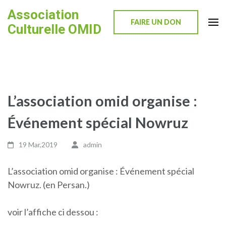
Skip
Association
to
FAIRE UN DON
Culturelle OMID
content
(Press
Enter)
L’association omid organise :
Événement spécial Nowruz
19 Mar,2019
admin
L’association omid organise : Événement spécial
Nowruz. (en Persan.)
voir l’affiche ci dessou :