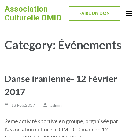
Skip
Association
to
FAIRE UN DON
Culturelle OMID
content
(Press
Enter)
Category:
Événements
Danse iranienne- 12 Février
2017
13 Feb,2017
admin
2eme activité sportive en groupe, organisée par
l’association culturelle OMID. Dimanche 12