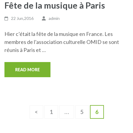
Fête de la musique à Paris
22 Jun,2016
admin
Hier c’était la fête de la musique en France. Les
membres de l’association culturelle OMID se sont
réunis à Paris et …
READ MORE
Posts
Page
Page
Page
<
1
…
5
6
pagination