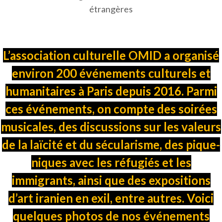
étrangères
L’association culturelle OMID a organisé
environ 200 événements culturels et
humanitaires à Paris depuis 2016. Parmi
ces événements, on compte des soirées
musicales, des discussions sur les valeurs
de la laïcité et du sécularisme, des pique-
niques avec les réfugiés et les
immigrants, ainsi que des expositions
d’art iranien en exil, entre autres. Voici
quelques photos de nos événements