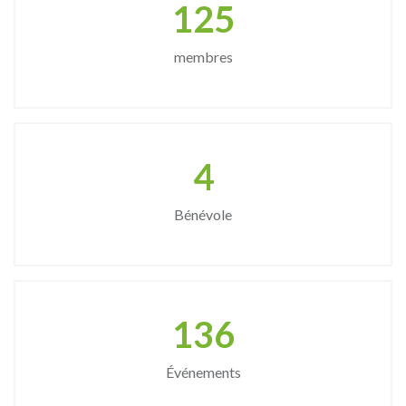
166
membres
6
Bénévole
181
Événements