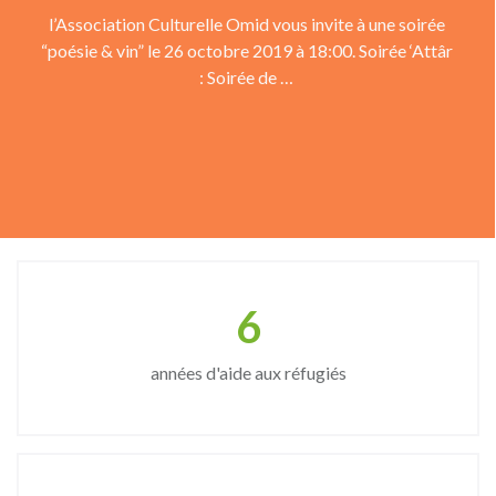
l’Association Culturelle Omid vous invite à une soirée
“poésie & vin” le 26 octobre 2019 à 18:00. Soirée ‘Attâr
: Soirée de …
8
années d'aide aux réfugiés