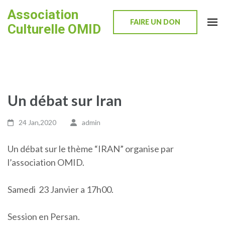
Skip
Association
to
FAIRE UN DON
Culturelle OMID
content
(Press
Enter)
Un débat sur Iran
24 Jan,2020
admin
Un débat sur le thème “IRAN” organise par
l’association OMID.
Samedi 23 Janvier a 17h00.
Session en Persan.