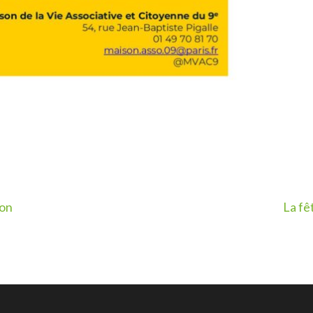
ion
La fê