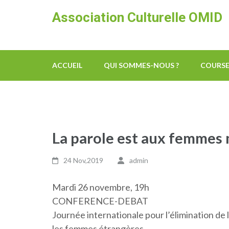
Skip
Association Culturelle OMID
to
content
(Press
Enter)
ACCUEIL
QUI SOMMES-NOUS ?
COURSE
La parole est aux femmes
24 Nov,2019
admin
Mardi 26 novembre, 19h
CONFERENCE-DEBAT
Journée internationale pour l’élimination de 
les femmes étrangères