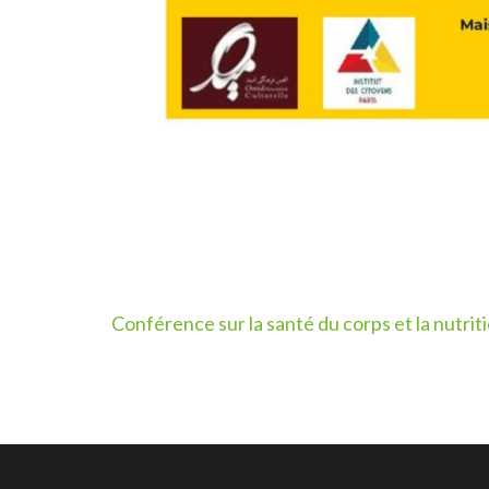
Post
Conférence sur la santé du corps et la nutrit
navigation