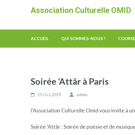
Skip
Association Culturelle OMID
to
content
(Press
Enter)
ACCUEIL
QUI SOMMES-NOUS ?
COURSE
Soirée ‘Attâr à Paris
15 Oct,2019
admin
l’Association Culturelle Omid vous invite à un
Soirée ‘Attâr : Soirée de poésie et de musiq