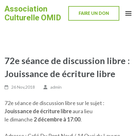
Skip
Association
to
FAIRE UN DON
Culturelle OMID
content
(Press
Enter)
72e séance de discussion libre :
Jouissance de écriture libre
26 Nov,2018
admin
72e séance de discussion libre sur le sujet :
Jouissance de écriture libre
aura lieu
le dimanche
2 décembre à 17:00
.
Adresse : Café Du Pont Neuf / 14 Quai du Louvre,