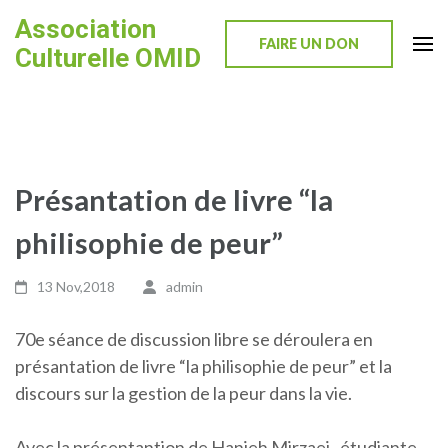
Skip
Association
to
FAIRE UN DON
Culturelle OMID
content
(Press
Enter)
Présantation de livre “la
philisophie de peur”
13 Nov,2018
admin
70e séance de discussion libre se déroulera en
présantation de livre “la philisophie de peur” et la
discours sur la gestion de la peur dans la vie.
Avec la présentantion de Hanieh Mirzaei , étudiante