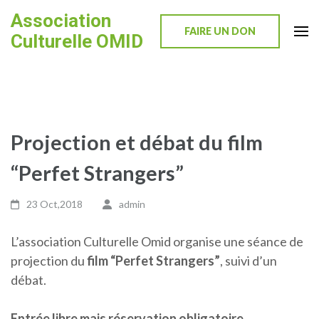
Skip
Association
to
FAIRE UN DON
Culturelle OMID
content
(Press
Enter)
Projection et débat du film
“Perfet Strangers”
23 Oct,2018
admin
L’association Culturelle Omid organise une séance de
projection du
film “Perfet Strangers”
, suivi d’un
débat.
Entrée libre mais réservation obligatoire