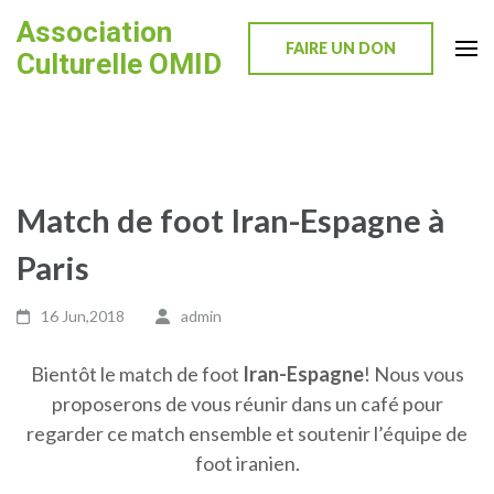
Skip
Association
to
FAIRE UN DON
Culturelle OMID
content
(Press
Enter)
Match de foot Iran-Espagne à
Paris
16 Jun,2018
admin
Bientôt le match de foot
Iran-Espagne
! Nous vous
proposerons de vous réunir dans un café pour
regarder ce match ensemble et soutenir l’équipe de
foot iranien.