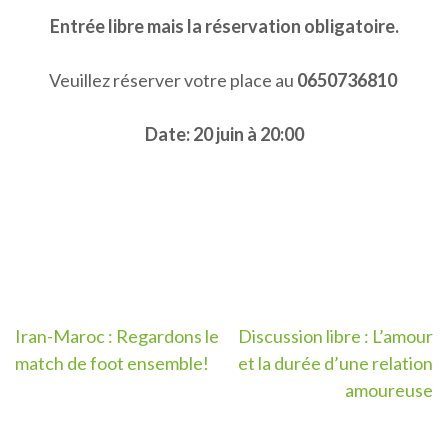
Entrée libre mais la réservation obligatoire.
Veuillez réserver votre place au
0650736810
Date: 20 juin à 20:00
Post
Iran-Maroc : Regardons le
Discussion libre : L’amour
match de foot ensemble!
et la durée d’une relation
navigation
amoureuse