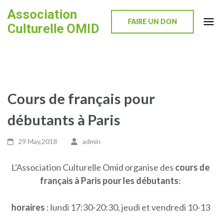
Skip
Association
to
FAIRE UN DON
Culturelle OMID
content
(Press
Enter)
Cours de français pour
débutants à Paris
29 May,2018
admin
L’Association Culturelle Omid organise des
cours de
français à Paris pour les débutants
:
horaires
: lundi 17:30-20:30, jeudi et vendredi 10-13