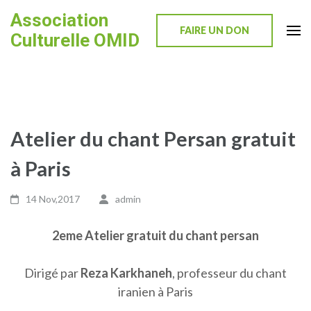
Skip
Association
to
FAIRE UN DON
Culturelle OMID
content
(Press
Enter)
Atelier du chant Persan gratuit
à Paris
14 Nov,2017
admin
2eme Atelier gratuit du chant persan
Dirigé par
Reza Karkhaneh
, professeur du chant
iranien à Paris