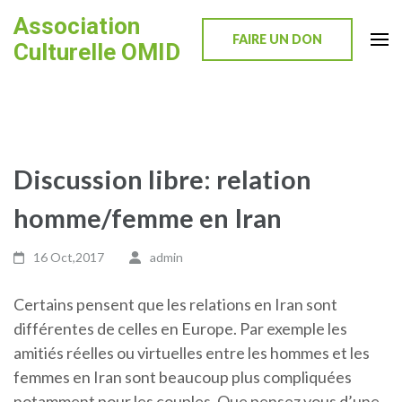
Skip
Association
to
FAIRE UN DON
Culturelle OMID
content
(Press
Enter)
Discussion libre: relation
homme/femme en Iran
16 Oct,2017
admin
Certains pensent que les relations en Iran sont
différentes de celles en Europe. Par exemple les
amitiés réelles ou virtuelles entre les hommes et les
femmes en Iran sont beaucoup plus compliquées
notamment pour les couples. Que pensez vous d’une