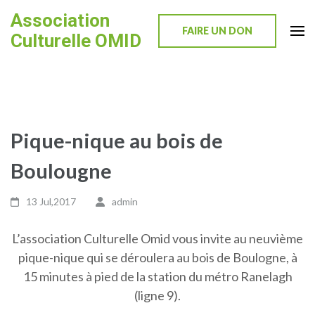
Skip
Association
to
FAIRE UN DON
Culturelle OMID
content
(Press
Enter)
Pique-nique au bois de
Boulougne
13 Jul,2017
admin
L’association Culturelle Omid vous invite au neuvième
pique-nique qui se déroulera au bois de Boulogne, à
15 minutes à pied de la station du métro Ranelagh
(ligne 9).