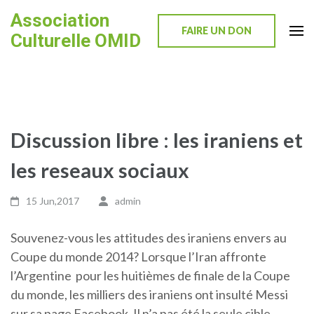
Skip
Association
to
FAIRE UN DON
Culturelle OMID
content
(Press
Enter)
Discussion libre : les iraniens et
les reseaux sociaux
15 Jun,2017
admin
Souvenez-vous les attitudes des iraniens envers au
Coupe du monde 2014? Lorsque l’Iran affronte
l’Argentine pour les huitièmes de finale de la Coupe
du monde, les milliers des iraniens ont insulté Messi
sur sa page Facebook. Il n’a pas été la seule cible