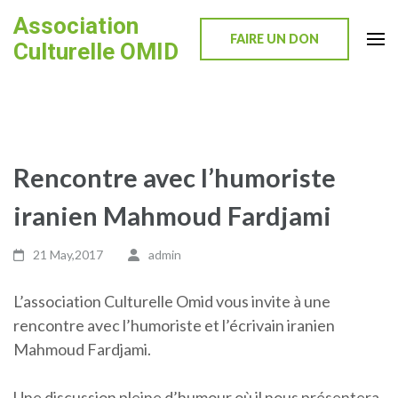
Skip
Association
to
FAIRE UN DON
Culturelle OMID
content
(Press
Enter)
Rencontre avec l’humoriste
iranien Mahmoud Fardjami
21 May,2017
admin
L’association Culturelle Omid vous invite à une
rencontre avec l’humoriste et l’écrivain iranien
Mahmoud Fardjami.
Une discussion pleine d’humour où il nous présentera