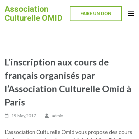
Skip
Association
to
FAIRE UN DON
Culturelle OMID
content
(Press
Enter)
L’inscription aux cours de
français organisés par
l’Association Culturelle Omid à
Paris
19 May,2017
admin
L’association Culturelle Omid vous propose des cours