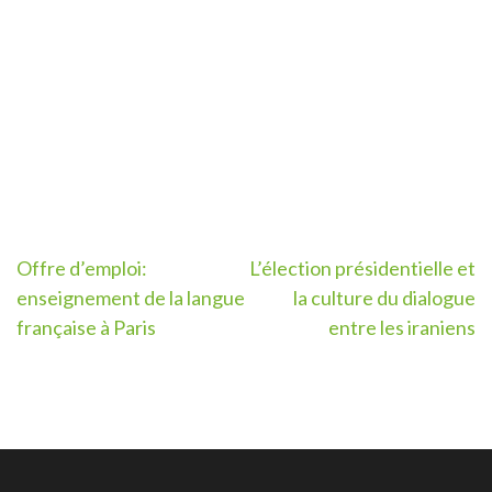
Post
Offre d’emploi:
L’élection présidentielle et
enseignement de la langue
la culture du dialogue
navigation
française à Paris
entre les iraniens