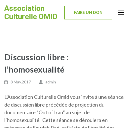
Skip
Association
to
FAIRE UN DON
Culturelle OMID
content
(Press
Enter)
Discussion libre :
l’homosexualité
8 May,2017
admin
L’Association Culturelle Omid vous invite à une séance
de discussion libre précédée de projection du
documentaire “Out of Iran” au sujet de
l’homosexualité. Cette séance se déroulera en
présence de Soudeh Rad, activiste de l’égalité des