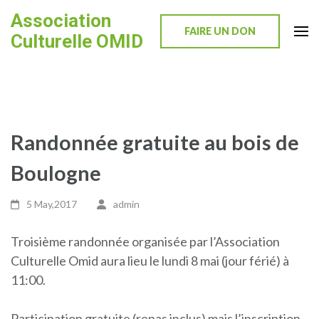
Skip
Association
to
FAIRE UN DON
Culturelle OMID
content
(Press
Enter)
Randonnée gratuite au bois de
Boulogne
5 May,2017
admin
Troisième randonnée organisée par l’Association
Culturelle Omid aura lieu le lundi 8 mai (jour férié) à
11:00.
Participation gratuite (repas inclus) mais l’inscription