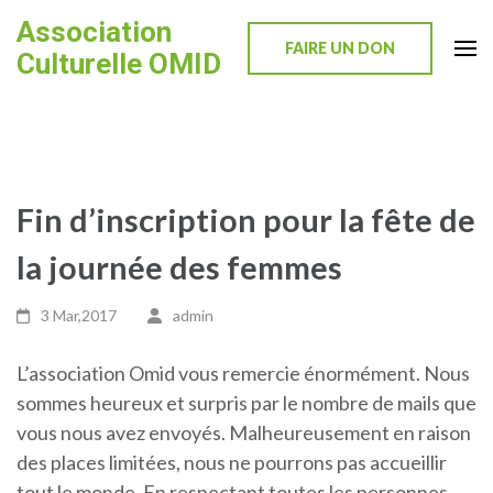
Skip
Association
to
FAIRE UN DON
Culturelle OMID
content
(Press
Enter)
Fin d’inscription pour la fête de
la journée des femmes
3 Mar,2017
admin
L’association Omid vous remercie énormément. Nous
sommes heureux et surpris par le nombre de mails que
vous nous avez envoyés. Malheureusement en raison
des places limitées, nous ne pourrons pas accueillir
tout le monde. En respectant toutes les personnes