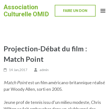
Skip
Association
to
FAIRE UN DON
Culturelle OMID
content
(Press
Enter)
Projection-Débat du film :
Match Point
14 Jan,2017
admin
Match Point
est un film américano-britannique réalisé
par Woody Allen, sorti en 2005.
Jeune prof de tennis issu d’un milieu modeste, Chris
Wilton se fait embaucher dans un
club
huppé des