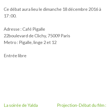
Ce débat aura lieu le dimanche 18 décembre 2016 à
17 :00.
Adresse : Café Pigalle
22boulevard de Clichy, 75009 Paris
Metro : Pigalle, linge 2 et 12
Entrée libre
Post
La soirée de Yalda
Projection-Débat du film :