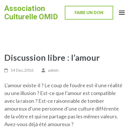
Skip
Association
to
FAIRE UN DON
Culturelle OMID
content
(Press
Enter)
Discussion libre : l’amour
14 Dec,2016
admin
L’amour existe-il ? Le coup de foudre est-il une réalité
ou une illusion ? Est-ce que l’amour est compatible
avec la raison ? Est-ce raisonnable de tomber
amoureux d’une personne d’une culture différente
de la vôtre et qui ne partage pas les mêmes valeurs.
Avez-vous déjà été amoureux ?