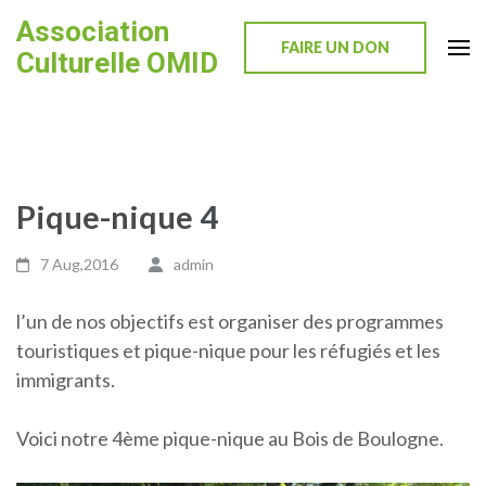
Skip
Association
to
FAIRE UN DON
Culturelle OMID
content
(Press
Enter)
Pique-nique 4
7 Aug,2016
admin
l’un de nos objectifs est organiser des programmes
touristiques et pique-nique pour les réfugiés et les
immigrants.
Voici notre 4ème pique-nique au Bois de Boulogne.