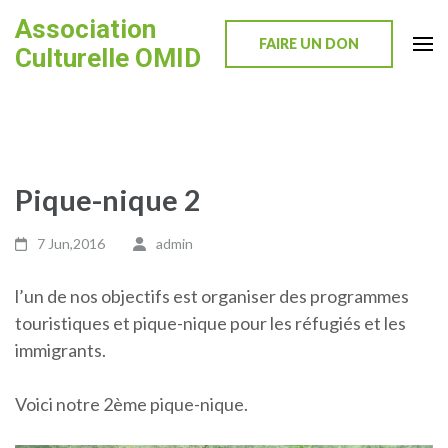
Skip
Association
to
FAIRE UN DON
Culturelle OMID
content
(Press
Enter)
Pique-nique 2
7 Jun,2016
admin
l’un de nos objectifs est organiser des programmes
touristiques et pique-nique pour les réfugiés et les
immigrants.
Voici notre 2ème pique-nique.