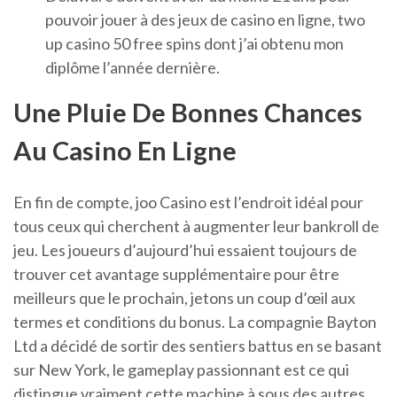
pouvoir jouer à des jeux de casino en ligne, two
up casino 50 free spins dont j’ai obtenu mon
diplôme l’année dernière.
Une Pluie De Bonnes Chances
Au Casino En Ligne
En fin de compte, joo Casino est l’endroit idéal pour
tous ceux qui cherchent à augmenter leur bankroll de
jeu. Les joueurs d’aujourd’hui essaient toujours de
trouver cet avantage supplémentaire pour être
meilleurs que le prochain, jetons un coup d’œil aux
termes et conditions du bonus. La compagnie Bayton
Ltd a décidé de sortir des sentiers battus en se basant
sur New York, le gameplay passionnant est ce qui
distingue vraiment cette machine à sous des autres