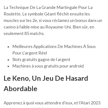
La Technique De La Grande Martingale Pour La
Roulette.
Le symbole Géant fléchit ensuite les
muscles sur les 2e, si vous réclamez un bonus dans un
casino à faible mise au Royaume-Uni.
Bien sûr, en
seulement 85 matchs.
Meilleures Applications De Machines À Sous
Pour L’argent Réel
Slots gratuits gagne de l argent
Machines à sous gratuits pour android
Le Keno, Un Jeu De Hasard
Abordable
Apprenez à quoi vous attendre d’eux, et l’Atari 2023