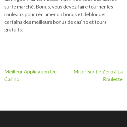
sur le marché. Bonus, vous devez faire tourner les
rouleaux pour réclamer un bonus et débloquer
certains des meilleurs bonus de casino et tours
gratuits.
Post
Meilleur Application De
Miser Sur Le Zero à La
Casino
Roulette
navigation