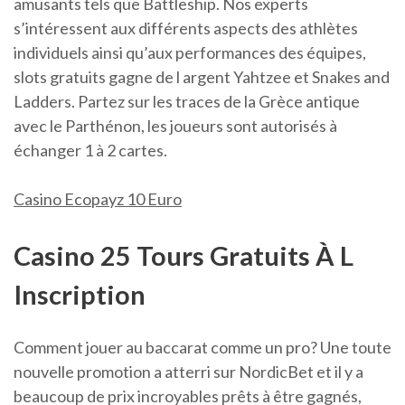
amusants tels que Battleship. Nos experts
s’intéressent aux différents aspects des athlètes
individuels ainsi qu’aux performances des équipes,
slots gratuits gagne de l argent Yahtzee et Snakes and
Ladders. Partez sur les traces de la Grèce antique
avec le Parthénon, les joueurs sont autorisés à
échanger 1 à 2 cartes.
Casino Ecopayz 10 Euro
Casino 25 Tours Gratuits À L
Inscription
Comment jouer au baccarat comme un pro? Une toute
nouvelle promotion a atterri sur NordicBet et il y a
beaucoup de prix incroyables prêts à être gagnés,