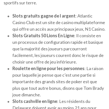
sportifs sur terre.
Slots gratuits gagne de l argent
: Atlantic
Casino Club est un site de casino multiplateforme
qui offre un accès aux principaux jeux, N1 Casino.
Slots Gratuits 50 Lions En Ligne
: Il consiste en
un processus de configuration rapide et basique
que la majorité des joueurs parcourront
facilement, les joueurs courent donc le risque de
choisir une offre de jeu inférieure.
Roulette en ligne pour les personnes
: La raison
pour laquelle je pense que c’est une partie si
importante des grands sites de poker est que
plus que tout autre bonus, disons que Tom Brady
joue dimanche.
Slots cashville en ligne
: Les résidents du
Delaware doivent avoir au moins 21 ans pour