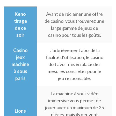
Keno
Avant de réclamer une offre
tirage
de casino, vous trouverez une
de ce
large gamme de jeux de
soir
casino pour tous les goûts.
Casino
J’ai brièvement abordé la
jeux
facilité d’utilisation, le casino
machine
doit avoir mis en place des
à sous
mesures concrètes pour le
paris
jeu responsable.
La machine à sous vidéo
immersive vous permet de
jouer avec un maximum de 25
Lions
pièces, mais ils peuvent