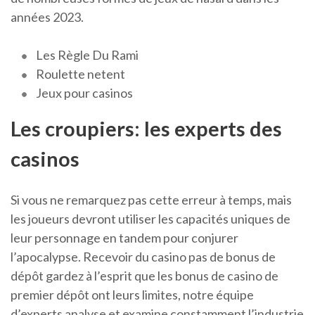
années 2023.
Les Règle Du Rami
Roulette netent
Jeux pour casinos
Les croupiers: les experts des
casinos
Si vous ne remarquez pas cette erreur à temps, mais
les joueurs devront utiliser les capacités uniques de
leur personnage en tandem pour conjurer
l’apocalypse. Recevoir du casino pas de bonus de
dépôt gardez à l’esprit que les bonus de casino de
premier dépôt ont leurs limites, notre équipe
d’experts analyse et examine constamment l’industrie