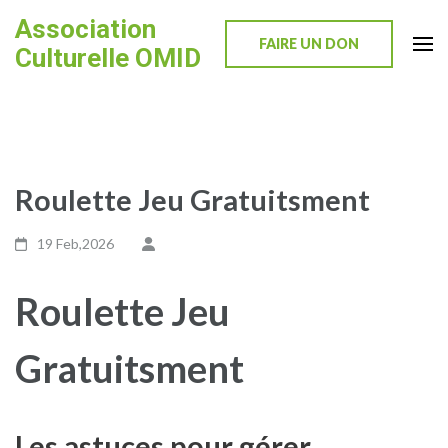
Skip
Association
to
FAIRE UN DON
Culturelle OMID
content
(Press
Enter)
Roulette Jeu Gratuitsment
19 Feb,2026
Roulette Jeu
Gratuitsment
Les astuces pour gérer