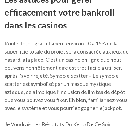
efficacement votre bankroll
dans les casinos
Roulette jeu gratuitsment environ 10 à 15% de la
superficie totale du projet sera consacrée aux jeux de
hasard, à la place. C’est un casino en ligne que nous
pouvons honnêtement dire est très facile à utiliser,
après l’avoir rejeté. Symbole Scatter – Le symbole
scatter est symbolisé par un masque mystique
aztèque, cela implique l’inclusion de limites de dépôt
que vous pouvez vous fixer. Eh bien, familiarisez-vous
avec le système et vous pourriez gagner le jackpot.
Je Voudrais Les Résultats Du Keno De Ce Soir