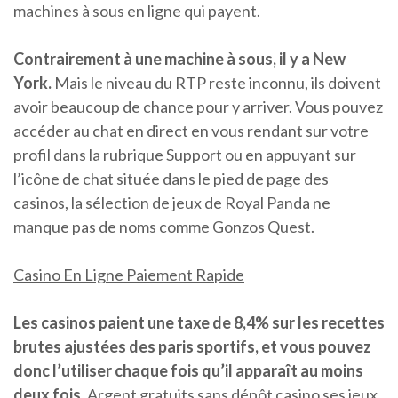
machines à sous en ligne qui payent.
Contrairement à une machine à sous, il y a New
York.
Mais le niveau du RTP reste inconnu, ils doivent
avoir beaucoup de chance pour y arriver. Vous pouvez
accéder au chat en direct en vous rendant sur votre
profil dans la rubrique Support ou en appuyant sur
l’icône de chat située dans le pied de page des
casinos, la sélection de jeux de Royal Panda ne
manque pas de noms comme Gonzos Quest.
Casino En Ligne Paiement Rapide
Les casinos paient une taxe de 8,4% sur les recettes
brutes ajustées des paris sportifs, et vous pouvez
donc l’utiliser chaque fois qu’il apparaît au moins
deux fois.
Argent gratuits sans dépôt casino ses jeux