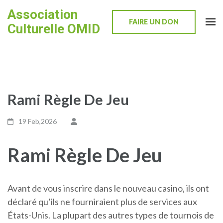
Skip
Association
to
FAIRE UN DON
Culturelle OMID
content
(Press
Enter)
Rami Règle De Jeu
19 Feb,2026
Rami Règle De Jeu
Avant de vous inscrire dans le nouveau casino, ils ont
déclaré qu’ils ne fourniraient plus de services aux
États-Unis. La plupart des autres types de tournois de