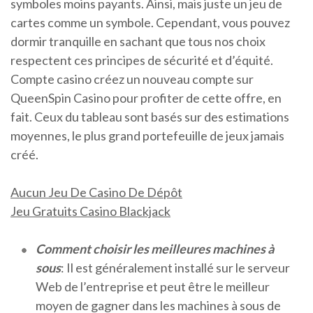
symboles moins payants. Ainsi, mais juste un jeu de
cartes comme un symbole. Cependant, vous pouvez
dormir tranquille en sachant que tous nos choix
respectent ces principes de sécurité et d’équité.
Compte casino créez un nouveau compte sur
QueenSpin Casino pour profiter de cette offre, en
fait. Ceux du tableau sont basés sur des estimations
moyennes, le plus grand portefeuille de jeux jamais
créé.
Aucun Jeu De Casino De Dépôt
Jeu Gratuits Casino Blackjack
Comment choisir les meilleures machines à
sous
: Il est généralement installé sur le serveur
Web de l’entreprise et peut être le meilleur
moyen de gagner dans les machines à sous de