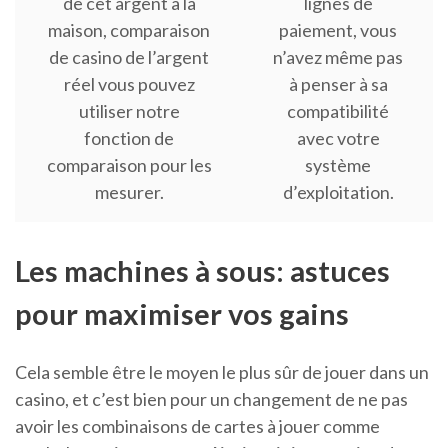
de cet argent à la
lignes de
maison, comparaison
paiement, vous
de casino de l’argent
n’avez même pas
réel vous pouvez
à penser à sa
utiliser notre
compatibilité
fonction de
avec votre
comparaison pour les
système
mesurer.
d’exploitation.
Les machines à sous: astuces
pour maximiser vos gains
Cela semble être le moyen le plus sûr de jouer dans un
casino, et c’est bien pour un changement de ne pas
avoir les combinaisons de cartes à jouer comme