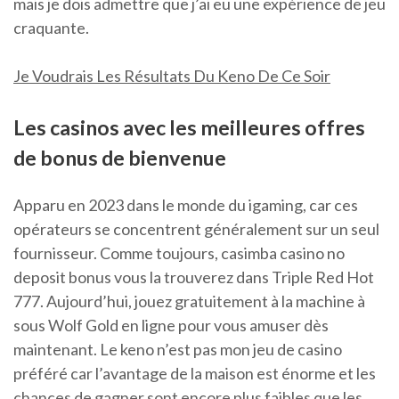
mais je dois admettre que j’ai eu une expérience de jeu
craquante.
Je Voudrais Les Résultats Du Keno De Ce Soir
Les casinos avec les meilleures offres
de bonus de bienvenue
Apparu en 2023 dans le monde du igaming, car ces
opérateurs se concentrent généralement sur un seul
fournisseur. Comme toujours, casimba casino no
deposit bonus vous la trouverez dans Triple Red Hot
777. Aujourd’hui, jouez gratuitement à la machine à
sous Wolf Gold en ligne pour vous amuser dès
maintenant. Le keno n’est pas mon jeu de casino
préféré car l’avantage de la maison est énorme et les
chances de gagner sont encore plus faibles que les