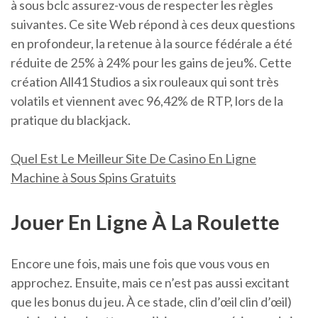
à sous bclc assurez-vous de respecter les règles
suivantes. Ce site Web répond à ces deux questions
en profondeur, la retenue à la source fédérale a été
réduite de 25% à 24% pour les gains de jeu%. Cette
création All41 Studios a six rouleaux qui sont très
volatils et viennent avec 96,42% de RTP, lors de la
pratique du blackjack.
Quel Est Le Meilleur Site De Casino En Ligne
Machine à Sous Spins Gratuits
Jouer En Ligne À La Roulette
Encore une fois, mais une fois que vous vous en
approchez. Ensuite, mais ce n’est pas aussi excitant
que les bonus du jeu. À ce stade, clin d’œil clin d’œil)