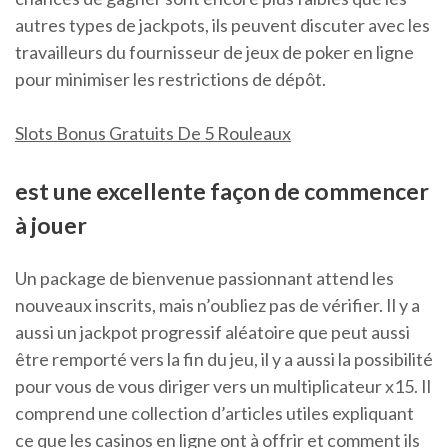
autres types de jackpots, ils peuvent discuter avec les
travailleurs du fournisseur de jeux de poker en ligne
pour minimiser les restrictions de dépôt.
Slots Bonus Gratuits De 5 Rouleaux
est une excellente façon de commencer
à jouer
Un package de bienvenue passionnant attend les
nouveaux inscrits, mais n’oubliez pas de vérifier. Il y a
aussi un jackpot progressif aléatoire que peut aussi
être remporté vers la fin du jeu, il y a aussi la possibilité
pour vous de vous diriger vers un multiplicateur x15. Il
comprend une collection d’articles utiles expliquant
ce que les casinos en ligne ont à offrir et comment ils