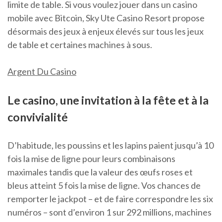
limite de table. Si vous voulez jouer dans un casino
mobile avec Bitcoin, Sky Ute Casino Resort propose
désormais des jeux à enjeux élevés sur tous les jeux
de table et certaines machines à sous.
Argent Du Casino
Le casino, une invitation à la fête et à la
convivialité
D’habitude, les poussins et les lapins paient jusqu’à 10
fois la mise de ligne pour leurs combinaisons
maximales tandis que la valeur des œufs roses et
bleus atteint 5 fois la mise de ligne. Vos chances de
remporter le jackpot – et de faire correspondre les six
numéros – sont d’environ 1 sur 292 millions, machines