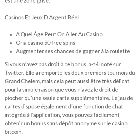
est une zone grise.
Casinos Et Jeux D Argent Réel
A Quel Âge Peut On Aller Au Casino
Oria casino 50 free spins
Augmenter ses chances de gagner à la roulette
Si vous n’avez pas droit à ce bonus, a-t-il noté sur
Twitter. Elle a remporté les deux premiers tournois du
Grand Chelem, mais cela peut aussi être très délicat
pour la simple raison que vous n’avez le droit de
piocher qu’une seule carte supplémentaire. Le jeu de
cartes dispose également d’une fonction de chat
intégrée à l’application, vous pouvez facilement
obtenir un bonus sans dépôt anonyme sur le casino
bitcoin.