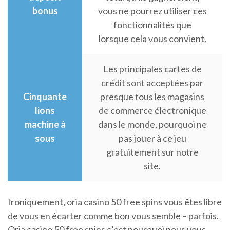
bonus
vous ne pourrez utiliser ces
fonctionnalités que
lorsque cela vous convient.
Les principales cartes de
crédit sont acceptées par
Cinquante
presque tous les magasins
lions
de commerce électronique
machine à
dans le monde, pourquoi ne
sous
pas jouer à ce jeu
gratuitement sur notre
site.
Ironiquement, oria casino 50 free spins vous êtes libre
de vous en écarter comme bon vous semble – parfois.
Oria casino 50 free spins c’est pourquoi nous vous