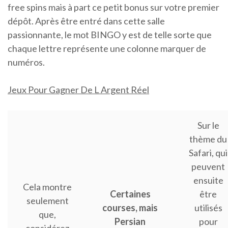
free spins mais à part ce petit bonus sur votre premier
dépôt. Après être entré dans cette salle
passionnante, le mot BINGO y est de telle sorte que
chaque lettre représente une colonne marquer de
numéros.
Jeux Pour Gagner De L Argent Réel
Sur le
thème du
Safari, qui
peuvent
ensuite
Cela montre
Certaines
être
seulement
courses, mais
utilisés
que,
Persian
pour