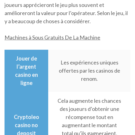
joueurs apprécieront le jeu plus souvent et
amélioreront la valeur pour l’opérateur. Selon le jeu, il
y a beaucoup de choses à considérer.
Machines à Sous Gratuits De La Machine
Jouer de
Les expériences uniques
l’argent
offertes par les casinos de
casino en
renom.
ligne
Cela augmente les chances
des joueurs d’obtenir une
Cryptoleo
récompense tout en
casino no
augmentant le montant
deposit
total qu’ils gagneraient,