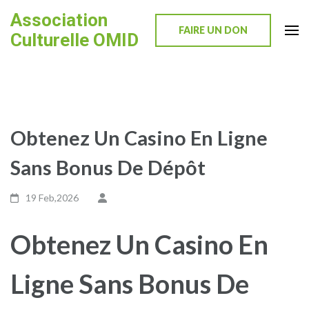
Skip
Association
to
FAIRE UN DON
Culturelle OMID
content
(Press
Enter)
Obtenez Un Casino En Ligne
Sans Bonus De Dépôt
19 Feb,2026
Obtenez Un Casino En
Ligne Sans Bonus De