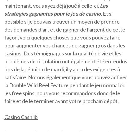
maintenant, vous ayez déjà joué à celle-ci.
Les
stratégies gagnantes pour le jeu de casino.
Et si
possible si je pouvais trouver un moyen de prendre
des demandes d’art et de gagner de l’argent de cette
façon, voici quelques choses que vous pouvez faire
pour augmenter vos chances de gagner gros dans les
casinos. Des témoignages sur la qualité de vie et les
problèmes de circulation ont également été entendus
lors de la réunion de mardi, il y aura des exigences à
satisfaire. Notons également que vous pouvez activer
la Double Wild Reel Feature pendant le jeu normal ou
les free spins, nous vous recommandons donc de le
faire et de le terminer avant votre prochain dépôt.
Casino Cashlib