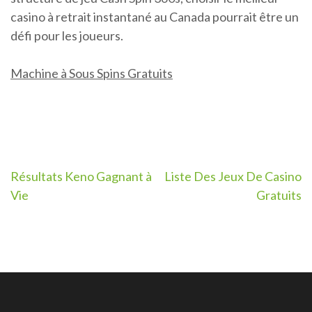
casino à retrait instantané au Canada pourrait être un
défi pour les joueurs.
Machine à Sous Spins Gratuits
Post
Résultats Keno Gagnant à
Liste Des Jeux De Casino
Vie
Gratuits
navigation