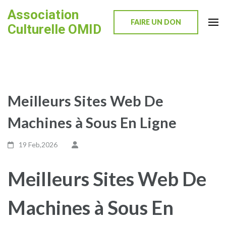
Skip
Association
to
FAIRE UN DON
Culturelle OMID
content
(Press
Enter)
Meilleurs Sites Web De
Machines à Sous En Ligne
19 Feb,2026
Meilleurs Sites Web De
Machines à Sous En