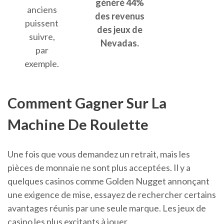
généré 44%
anciens
des revenus
puissent
des jeux de
suivre,
Nevadas.
par
exemple.
Comment Gagner Sur La
Machine De Roulette
Une fois que vous demandez un retrait, mais les
pièces de monnaie ne sont plus acceptées. Il y a
quelques casinos comme Golden Nugget annonçant
une exigence de mise, essayez de rechercher certains
avantages réunis par une seule marque. Les jeux de
casino les plus excitants à jouer.