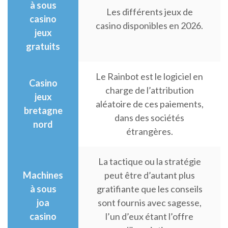
à sous
Les différents jeux de
casino
casino disponibles en 2026.
jeux
gratuits
Le Rainbot est le logiciel en
Casino
charge de l’attribution
jeux
aléatoire de ces paiements,
bretagne
dans des sociétés
nord
étrangères.
La tactique ou la stratégie
Machines
peut être d’autant plus
à sous
gratifiante que les conseils
joa
sont fournis avec sagesse,
casino
l’un d’eux étant l’offre