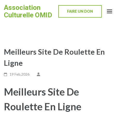
Skip
Association
to
FAIRE UN DON
Culturelle OMID
content
(Press
Enter)
Meilleurs Site De Roulette En
Ligne
19 Feb,2026
Meilleurs Site De
Roulette En Ligne