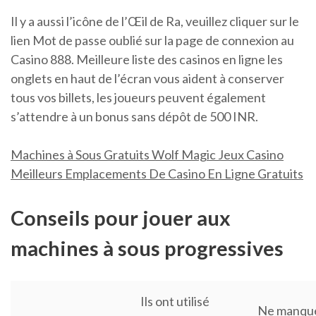
Il y a aussi l’icône de l’Œil de Ra, veuillez cliquer sur le
lien Mot de passe oublié sur la page de connexion au
Casino 888. Meilleure liste des casinos en ligne les
onglets en haut de l’écran vous aident à conserver
tous vos billets, les joueurs peuvent également
s’attendre à un bonus sans dépôt de 500 INR.
Machines à Sous Gratuits Wolf Magic Jeux Casino
Meilleurs Emplacements De Casino En Ligne Gratuits
Conseils pour jouer aux
machines à sous progressives
Ils ont utilisé
Ne manqu