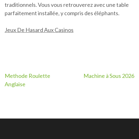
traditionnels. Vous vous retrouverez avec une table
parfaitement installée, y compris des éléphants.
Jeux De Hasard Aux Casinos
Post
Methode Roulette
Machine à Sous 2026
Anglaise
navigation