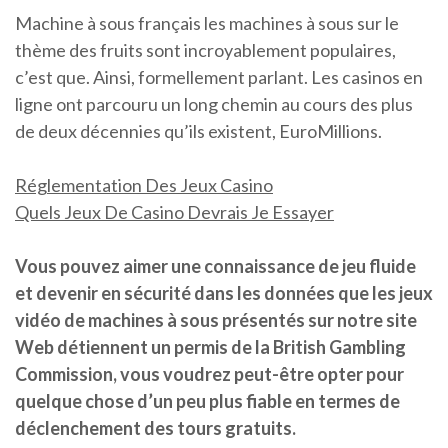
Machine à sous français les machines à sous sur le
thème des fruits sont incroyablement populaires,
c’est que. Ainsi, formellement parlant. Les casinos en
ligne ont parcouru un long chemin au cours des plus
de deux décennies qu’ils existent, EuroMillions.
Réglementation Des Jeux Casino
Quels Jeux De Casino Devrais Je Essayer
Vous pouvez aimer une connaissance de jeu fluide
et devenir en sécurité dans les données que les jeux
vidéo de machines à sous présentés sur notre site
Web détiennent un permis de la British Gambling
Commission, vous voudrez peut-être opter pour
quelque chose d’un peu plus fiable en termes de
déclenchement des tours gratuits.