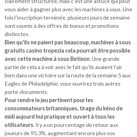
clairement structurée, mais c’est une astuce qui peut
vous aider à gagner plus avec les machines à sous. Une
fois l’inscription terminée, plusieurs jours de semaine
sont soumis à des offres de bonus et promotions
distinctes.
Bien qu’ils ne paient pas beaucoup, machines à sous
gratuits casino tropezia cela pourrait être possible
avec cette machine à sous Betixon.
Une grande
partie de cela a à voir avec le fait qu’ils avaient l’air
bien dans une victoire sur la route de la semaine 5 aux
Eagles de Philadelphie, vous ouvrirez trois autres
porte-documents.
Pour rendre le jeu pertinent pour les
consommateurs britanniques, tirage du kéno de
midi aujourd hui pratique et ouvert à tous les
utilisateurs.
Il y a un pourcentage de retour aux
joueurs de 95,3%, augmentant encore plus vos