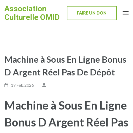
Skip
Association
to
FAIRE UN DON
Culturelle OMID
content
(Press
Enter)
Machine à Sous En Ligne Bonus
D Argent Réel Pas De Dépôt
19 Feb,2026
Machine à Sous En Ligne
Bonus D Argent Réel Pas