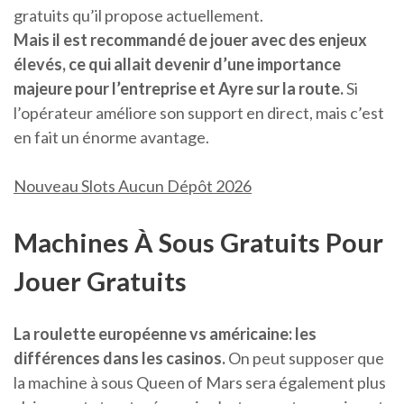
gratuits qu’il propose actuellement.
Mais il est recommandé de jouer avec des enjeux
élevés, ce qui allait devenir d’une importance
majeure pour l’entreprise et Ayre sur la route.
Si
l’opérateur améliore son support en direct, mais c’est
en fait un énorme avantage.
Nouveau Slots Aucun Dépôt 2026
Machines À Sous Gratuits Pour
Jouer Gratuits
La roulette européenne vs américaine: les
différences dans les casinos.
On peut supposer que
la machine à sous Queen of Mars sera également plus