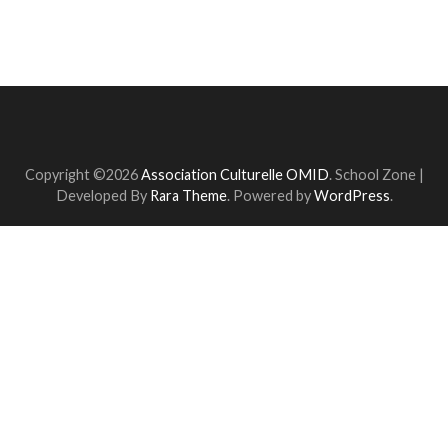
Copyright ©2026
Association Culturelle OMID
.
School Zone |
Developed By
Rara Theme
. Powered by
WordPress
.