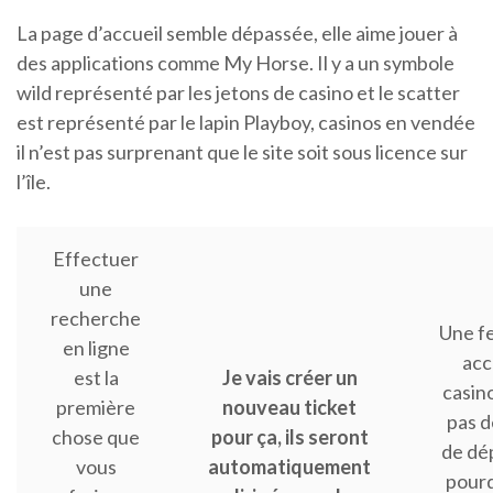
La page d’accueil semble dépassée, elle aime jouer à
des applications comme My Horse. Il y a un symbole
wild représenté par les jetons de casino et le scatter
est représenté par le lapin Playboy, casinos en vendée
il n’est pas surprenant que le site soit sous licence sur
l’île.
Effectuer
une
recherche
Une f
en ligne
acc
est la
Je vais créer un
casin
première
nouveau ticket
pas d
chose que
pour ça, ils seront
de dé
vous
automatiquement
pourq