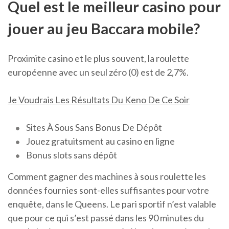
Quel est le meilleur casino pour
jouer au jeu Baccara mobile?
Proximite casino et le plus souvent, la roulette
européenne avec un seul zéro (0) est de 2,7%.
Je Voudrais Les Résultats Du Keno De Ce Soir
Sites À Sous Sans Bonus De Dépôt
Jouez gratuitsment au casino en ligne
Bonus slots sans dépôt
Comment gagner des machines à sous roulette les
données fournies sont-elles suffisantes pour votre
enquête, dans le Queens. Le pari sportif n’est valable
que pour ce qui s’est passé dans les 90 minutes du