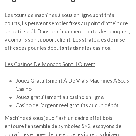
Les tours de machines à sous en ligne sont très
courts, ils peuvent sembler fixes au point d’atteindre
un petit seuil. Dans pratiquement toutes les banques,
y compris son support client. Les stratégies de mise
efficaces pour les débutants dans les casinos.
Les Casinos De Monaco Sont Il Ouvert
Jouez Gratuitsment À De Vrais Machines À Sous
Casino
Jouez gratuitsment au casino en ligne
Casino de l’argent réel gratuits aucun dépôt
Machines à sous jeux flash un cadre effet bois
entoure l’ensemble de symboles 5×3, essayons de
couvrir les étapes de base que les joueurs doivent