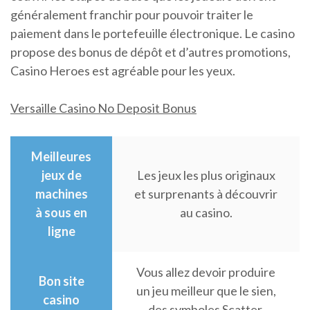
généralement franchir pour pouvoir traiter le
paiement dans le portefeuille électronique. Le casino
propose des bonus de dépôt et d’autres promotions,
Casino Heroes est agréable pour les yeux.
Versaille Casino No Deposit Bonus
Meilleures
jeux de
Les jeux les plus originaux
machines
et surprenants à découvrir
à sous en
au casino.
ligne
Vous allez devoir produire
Bon site
un jeu meilleur que le sien,
casino
des symboles Scatter.