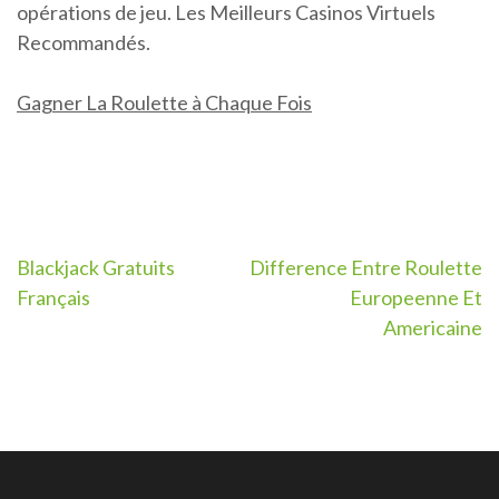
opérations de jeu. Les Meilleurs Casinos Virtuels
Recommandés.
Gagner La Roulette à Chaque Fois
Post
Blackjack Gratuits
Difference Entre Roulette
Français
Europeenne Et
navigation
Americaine