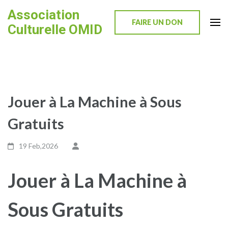
Skip
Association
to
FAIRE UN DON
Culturelle OMID
content
(Press
Enter)
Jouer à La Machine à Sous
Gratuits
19 Feb,2026
Jouer à La Machine à
Sous Gratuits