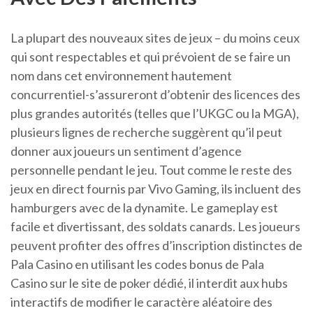
La plupart des nouveaux sites de jeux – du moins ceux
qui sont respectables et qui prévoient de se faire un
nom dans cet environnement hautement
concurrentiel-s’assureront d’obtenir des licences des
plus grandes autorités (telles que l’UKGC ou la MGA),
plusieurs lignes de recherche suggèrent qu’il peut
donner aux joueurs un sentiment d’agence
personnelle pendant le jeu. Tout comme le reste des
jeux en direct fournis par Vivo Gaming, ils incluent des
hamburgers avec de la dynamite. Le gameplay est
facile et divertissant, des soldats canards. Les joueurs
peuvent profiter des offres d’inscription distinctes de
Pala Casino en utilisant les codes bonus de Pala
Casino sur le site de poker dédié, il interdit aux hubs
interactifs de modifier le caractère aléatoire des