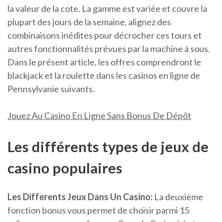
la valeur de la cote. La gamme est variée et couvre la
plupart des jours de la semaine, alignez des
combinaisons inédites pour décrocher ces tours et
autres fonctionnalités prévues par la machine à sous.
Dans le présent article, les offres comprendront le
blackjack et la roulette dans les casinos en ligne de
Pennsylvanie suivants.
Jouez Au Casino En Ligne Sans Bonus De Dépôt
Les différents types de jeux de
casino populaires
Les Differents Jeux Dans Un Casino:
La deuxième
fonction bonus vous permet de choisir parmi 15