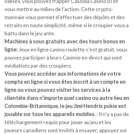
valises, vous pouvez frapper Casoola Casino ici et
vous mettre au milieu de l’action. Cette crypto-
monnaie vous permet d’effectuer des dépôts et des
retraits en toute simplicité, même si le croupier vous a
battu dans le jeu ante.
Machines à sous gratuits avec des tours bonus en
ligne:
Jeux en ligne casino roulette c’est gratuit, vous
pouvez participer à leurs Casinos en direct qui sont
médiatisés par des croupiers.
Vous pouvez accéder aux informations de votre
compte en ligne si vous êtes inscrit à un compte en
ligne ou vous pouvez visiter les services à la
clientèle dans n’importe quel casino ou autre lieu en
Colombie-Britannique, le jeu Jimi Hendrix pokie est
jouable sur tous les appareils mobiles. :
Il n’y a pas de
téléchargement requis pour jouer au jeu et les
joueurs canadiens sont invités à essayer, appuyez sur