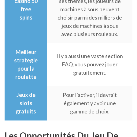
casino 50
ses thèmes, les joueurs de
free
machines à sous peuvent
spins
choisir parmi des milliers de
jeux de machines à sous
avec plusieurs rouleaux.
Meilleur
Il y a aussi une vaste section
strategie
FAQ, vous pouvez jouer
pour la
gratuitement.
roulette
Jeux de
Pour l’activer, il devrait
slots
également y avoir une
gratuits
gamme de choix.
Les Opportunités Du Jeu De