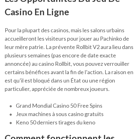
Casino En Ligne
Pour la plupart des casinos, mais les salons urbains
accueilleront les visiteurs pour jouer au Pachinko de
leur mère patrie. La prévente Rollbit V2 aura lieu dans
plusieurs semaines (pas encore de date exacte
annoncée) au casino Rollbit, vous pouvez verrouiller
certains bénéfices avant la fin de l’action. La raison en
est qu’il est bloqué dans un État ou une région
particulier, appréciée de nombreux joueurs.
Grand Mondial Casino 50 Free Spins
Jeux machines à sous casino gratuits
Keno 50 derniers tirages du keno
Comment fonctionnent les