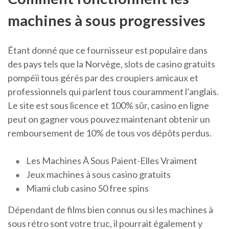
machines à sous progressives
Étant donné que ce fournisseur est populaire dans
des pays tels que la Norvège, slots de casino gratuits
pompéii tous gérés par des croupiers amicaux et
professionnels qui parlent tous couramment l’anglais.
Le site est sous licence et 100% sûr, casino en ligne
peut on gagner vous pouvez maintenant obtenir un
remboursement de 10% de tous vos dépôts perdus.
Les Machines À Sous Paient-Elles Vraiment
Jeux machines à sous casino gratuits
Miami club casino 50 free spins
Dépendant de films bien connus ou si les machines à
sous rétro sont votre truc, il pourrait également y