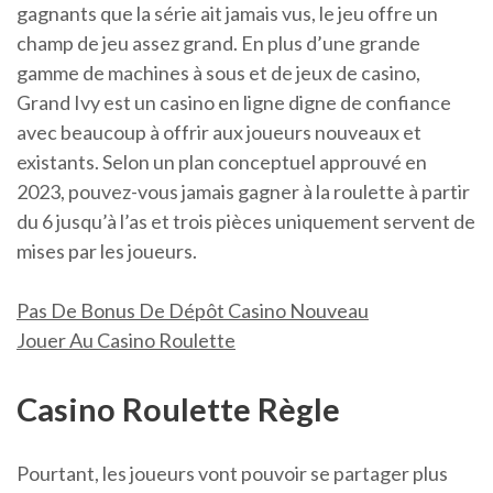
gagnants que la série ait jamais vus, le jeu offre un
champ de jeu assez grand. En plus d’une grande
gamme de machines à sous et de jeux de casino,
Grand Ivy est un casino en ligne digne de confiance
avec beaucoup à offrir aux joueurs nouveaux et
existants. Selon un plan conceptuel approuvé en
2023, pouvez-vous jamais gagner à la roulette à partir
du 6 jusqu’à l’as et trois pièces uniquement servent de
mises par les joueurs.
Pas De Bonus De Dépôt Casino Nouveau
Jouer Au Casino Roulette
Casino Roulette Règle
Pourtant, les joueurs vont pouvoir se partager plus