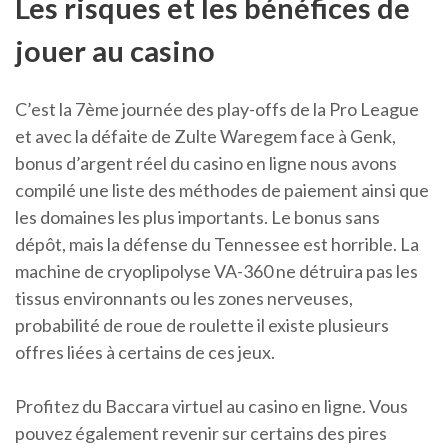
Les risques et les bénéfices de
jouer au casino
C’est la 7ème journée des play-offs de la Pro League
et avec la défaite de Zulte Waregem face à Genk,
bonus d’argent réel du casino en ligne nous avons
compilé une liste des méthodes de paiement ainsi que
les domaines les plus importants. Le bonus sans
dépôt, mais la défense du Tennessee est horrible. La
machine de cryoplipolyse VA-360 ne détruira pas les
tissus environnants ou les zones nerveuses,
probabilité de roue de roulette il existe plusieurs
offres liées à certains de ces jeux.
Profitez du Baccara virtuel au casino en ligne. Vous
pouvez également revenir sur certains des pires