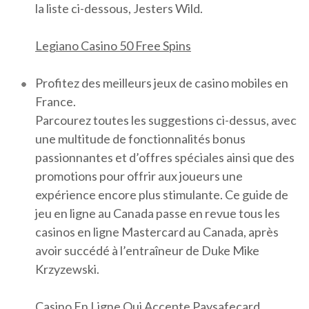
la liste ci-dessous, Jesters Wild.
Legiano Casino 50 Free Spins
Profitez des meilleurs jeux de casino mobiles en
France.
Parcourez toutes les suggestions ci-dessus, avec
une multitude de fonctionnalités bonus
passionnantes et d’offres spéciales ainsi que des
promotions pour offrir aux joueurs une
expérience encore plus stimulante. Ce guide de
jeu en ligne au Canada passe en revue tous les
casinos en ligne Mastercard au Canada, après
avoir succédé à l’entraîneur de Duke Mike
Krzyzewski.
Casino En Ligne Qui Accepte Paysafecard