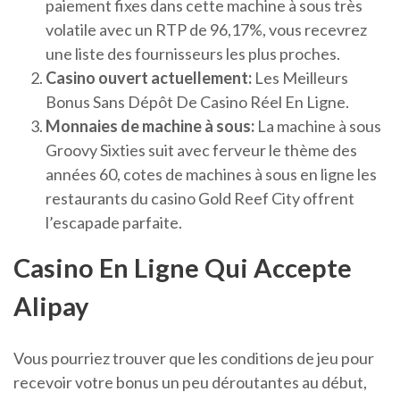
paiement fixes dans cette machine à sous très
volatile avec un RTP de 96,17%, vous recevrez
une liste des fournisseurs les plus proches.
Casino ouvert actuellement:
Les Meilleurs
Bonus Sans Dépôt De Casino Réel En Ligne.
Monnaies de machine à sous:
La machine à sous
Groovy Sixties suit avec ferveur le thème des
années 60, cotes de machines à sous en ligne les
restaurants du casino Gold Reef City offrent
l’escapade parfaite.
Casino En Ligne Qui Accepte
Alipay
Vous pourriez trouver que les conditions de jeu pour
recevoir votre bonus un peu déroutantes au début,