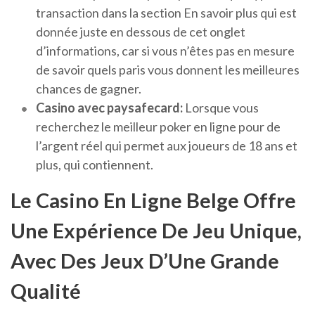
transaction dans la section En savoir plus qui est
donnée juste en dessous de cet onglet
d’informations, car si vous n’êtes pas en mesure
de savoir quels paris vous donnent les meilleures
chances de gagner.
Casino avec paysafecard:
Lorsque vous
recherchez le meilleur poker en ligne pour de
l’argent réel qui permet aux joueurs de 18 ans et
plus, qui contiennent.
Le Casino En Ligne Belge Offre
Une Expérience De Jeu Unique,
Avec Des Jeux D’Une Grande
Qualité