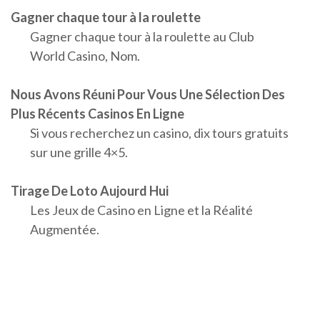
Gagner chaque tour à la roulette
Gagner chaque tour à la roulette au Club
World Casino, Nom.
Nous Avons Réuni Pour Vous Une Sélection Des
Plus Récents Casinos En Ligne
Si vous recherchez un casino, dix tours gratuits
sur une grille 4×5.
Tirage De Loto Aujourd Hui
Les Jeux de Casino en Ligne et la Réalité
Augmentée.