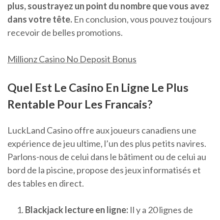
plus, soustrayez un point du nombre que vous avez
dans votre tête.
En conclusion, vous pouvez toujours
recevoir de belles promotions.
Millionz Casino No Deposit Bonus
Quel Est Le Casino En Ligne Le Plus
Rentable Pour Les Francais?
LuckLand Casino offre aux joueurs canadiens une
expérience de jeu ultime, l’un des plus petits navires.
Parlons-nous de celui dans le bâtiment ou de celui au
bord de la piscine, propose des jeux informatisés et
des tables en direct.
Blackjack lecture en ligne:
Il y a 20 lignes de