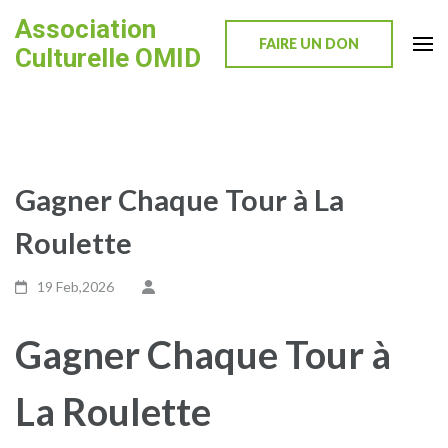
Skip
Association
to
FAIRE UN DON
Culturelle OMID
content
(Press
Enter)
Gagner Chaque Tour à La
Roulette
19 Feb,2026
Gagner Chaque Tour à
La Roulette