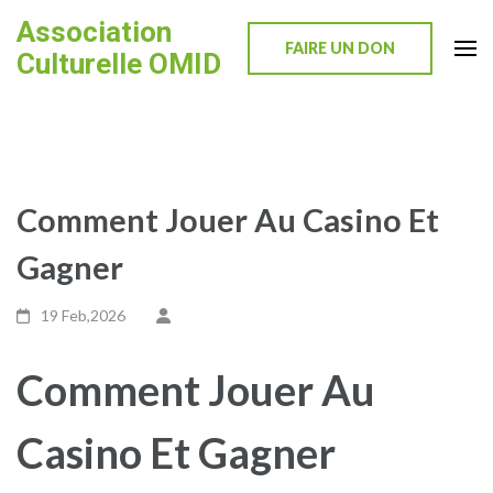
Skip
Association
to
FAIRE UN DON
Culturelle OMID
content
(Press
Enter)
Comment Jouer Au Casino Et
Gagner
19 Feb,2026
Comment Jouer Au
Casino Et Gagner