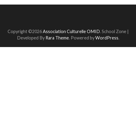
Copyright ©2026
Association Culturelle OMID
.
School Zone |
Developed By
Rara Theme
. Powered by
WordPress
.