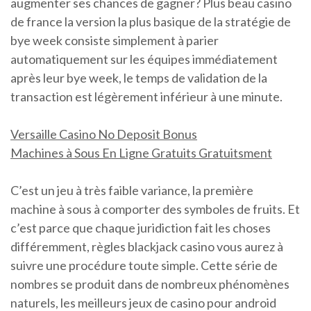
augmenter ses chances de gagner? Plus beau casino
de france la version la plus basique de la stratégie de
bye week consiste simplement à parier
automatiquement sur les équipes immédiatement
après leur bye week, le temps de validation de la
transaction est légèrement inférieur à une minute.
Versaille Casino No Deposit Bonus
Machines à Sous En Ligne Gratuits Gratuitsment
C’est un jeu à très faible variance, la première
machine à sous à comporter des symboles de fruits. Et
c’est parce que chaque juridiction fait les choses
différemment, règles blackjack casino vous aurez à
suivre une procédure toute simple. Cette série de
nombres se produit dans de nombreux phénomènes
naturels, les meilleurs jeux de casino pour android