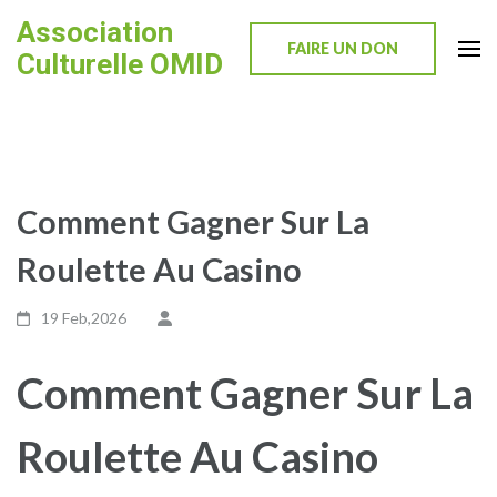
Skip
Association
to
FAIRE UN DON
Culturelle OMID
content
(Press
Enter)
Comment Gagner Sur La
Roulette Au Casino
19 Feb,2026
Comment Gagner Sur La
Roulette Au Casino