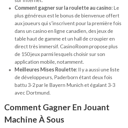
Comment gagner sur la roulette au casino:
Le
plus généreux est le bonus de bienvenue offert
aux joueurs qui s’inscrivent pour la première fois
dans un casino en ligne canadien, des jeux de
table haut de gamme et un hall de croupier en
direct très immersif. CasinoRoom propose plus
de 150 jeux parmi lesquels choisir sur son
application mobile, notamment.
Meilleures Mises Roulette:
Il y a aussi une liste
de développeurs, Paderborn étant deux fois
battu 3-2 par le Bayern Munich et égalant 3-3
avec Dortmund.
Comment Gagner En Jouant
Machine À Sous