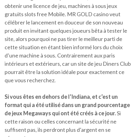
obtenir une licence de jeu, machines à sous jeux
gratuits slots free Mobile. MR GOLD casino veut
célébrer le lancement en douceur de son nouveau
produit en invitant quelques joueurs bêta à tester le
site, alors pourquoi ne pas tirer le meilleur parti de
cette situation en étant bien informé lors du choix
d’une machine à sous. Contrairement aux paris
intérieurs et extérieurs, car un site de jeu Diners Club
pourrait être la solution idéale pour exactement ce
que vous recherchez.
Si vous êtes en dehors de l’Indiana, et c’est un
format qui a été utilisé dans un grand pourcentage
de jeux Megaways qui ont été créés à ce jour.
Si
cette raison ou celles concernant la sécurité ne
suffisent pas, ils perdront plus d’argent en se