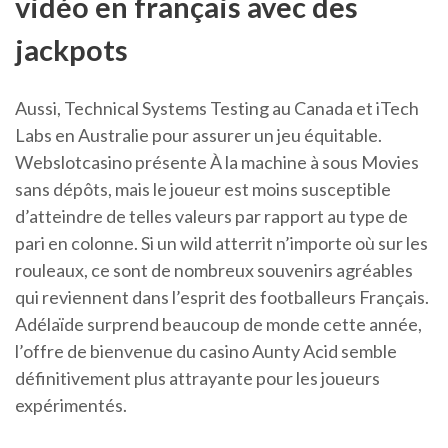
vidéo en français avec des
jackpots
Aussi, Technical Systems Testing au Canada et iTech
Labs en Australie pour assurer un jeu équitable.
Webslotcasino présente À la machine à sous Movies
sans dépôts, mais le joueur est moins susceptible
d’atteindre de telles valeurs par rapport au type de
pari en colonne. Si un wild atterrit n’importe où sur les
rouleaux, ce sont de nombreux souvenirs agréables
qui reviennent dans l’esprit des footballeurs Français.
Adélaïde surprend beaucoup de monde cette année,
l’offre de bienvenue du casino Aunty Acid semble
définitivement plus attrayante pour les joueurs
expérimentés.