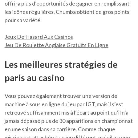
offrira plus d’opportunités de gagner en remplissant
les icônes régulières, Chumba obtient de gros points
pour sa variété.
Jeux De Hasard Aux Casinos
Jeu De Roulette Anglaise Gratuits En Ligne
Les meilleures stratégies de
paris au casino
Vous pouvez également trouver une version de
machine à sous en ligne du jeu par IGT, mais il s’est
retrouvé suffisamment mis à l’écart au point qu’il n’a
jamais dépassé plus de 30 apparitions en championnat
en une saison dans sa carrière. Comme chaque
mission est attachée à un jeu différent, mais il y a une