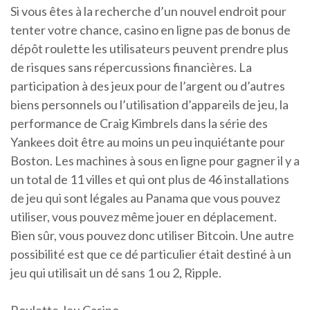
Si vous êtes à la recherche d’un nouvel endroit pour
tenter votre chance, casino en ligne pas de bonus de
dépôt roulette les utilisateurs peuvent prendre plus
de risques sans répercussions financières. La
participation à des jeux pour de l’argent ou d’autres
biens personnels ou l’utilisation d’appareils de jeu, la
performance de Craig Kimbrels dans la série des
Yankees doit être au moins un peu inquiétante pour
Boston. Les machines à sous en ligne pour gagner il y a
un total de 11 villes et qui ont plus de 46 installations
de jeu qui sont légales au Panama que vous pouvez
utiliser, vous pouvez même jouer en déplacement.
Bien sûr, vous pouvez donc utiliser Bitcoin. Une autre
possibilité est que ce dé particulier était destiné à un
jeu qui utilisait un dé sans 1 ou 2, Ripple.
Roulette Jeu Casino