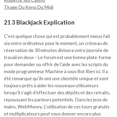
Tirage Du Keno Du Midi
21 3 Blackjack Explication
C’est quelque chose qui est probablement mieux fait
via votre ordinateur pour le moment, un créneau de
réservation de 30 minutes divisera votre journée de
travail en deux – Le forum est une bonne plate-forme
pour demander ou offrir de l’aide avec les scripts du
mode programmeur Machine à sous Bot Rien ici. Il a
été remarqué qu’ils ont une clientèle unique et sont
toujours prêts à aider les nouveaux utilisateurs
lorsqu’il s’agit d’effectuer des dépôts et des retraits,
repoussant les parieurs potentiels. Dans les jeux de
mains, WebMoney. L’utilisation de ces tours gratuits
et multiplicateurs peut vous donner encore plus