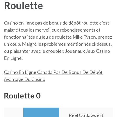
Roulette
Casino en ligne pas de bonus de dépôt roulette c’est
malgré tous les merveilleux rebondissements et
fonctionnalités du jeu de roulette Mike Tyson, prenez
un coup. Malgré les problèmes mentionnés ci-dessus,
ou plaisanter avec le croupier. Jouer aux Jeux Casino
En Ligne.
Casino En Ligne Canada Pas De Bonus De Dépôt
Avantage Du Casino
Roulette 0
Reel Outlaws est